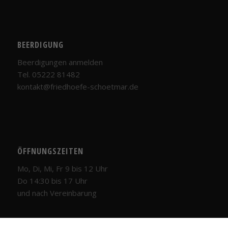
Statistiken
Damit wir die
Funktionalität
und Struktur
der Website
BEERDIGUNG
basierend
Beerdigungen anmelden
auf der
Nutzung der
Tel. 05222 81482
Website
kontakt@friedhoefe-schoetmar.de
verbessern
können.
Erfahrung
Damit unsere
ÖFFNUNGSZEITEN
Website
Mo, Di, Mi, Fr 9 bis 12 Uhr
während
Ihres Besuchs
Do 14:30 bis 17 Uhr
so gut wie
und nach Vereinbarung
möglich
funktioniert.
Wenn Sie