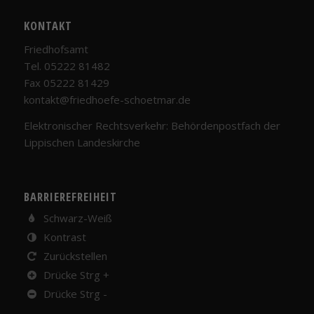
KONTAKT
Friedhofsamt
Tel. 05222 81482
Fax 05222 81429
kontakt@friedhoefe-schoetmar.de
Elektronischer Rechtsverkehr: Behördenpostfach der
Notwendig
Lippischen Landeskirche
Diese
Cookies
sind nicht
BARRIEREFREIHEIT
optional.
Sie werden
Schwarz-Weiß
benötigt,
Kontrast
damit die
Website
Zurückstellen
funktioniert.
Drücke Strg +
Drücke Strg -