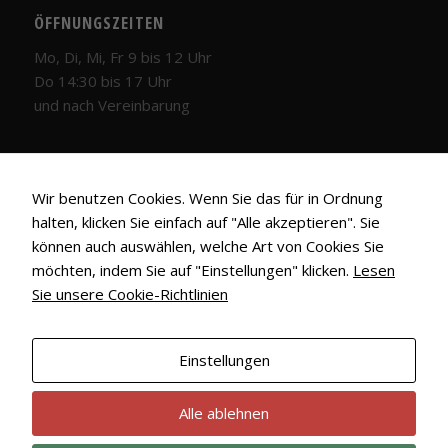
ÖFFNUNGSZEITEN
Mo, Di, Mi, Fr 9 bis 12 Uhr
Do 14:30 bis 17 Uhr
und nach Vereinbarung
Wir benutzen Cookies. Wenn Sie das für in Ordnung
halten, klicken Sie einfach auf "Alle akzeptieren". Sie
LINKS
können auch auswählen, welche Art von Cookies Sie
Kirche Schötmar
möchten, indem Sie auf "Einstellungen" klicken.
Lesen
Notwendig
Stadtkirche Bad Salzuflen
Sie unsere Cookie-Richtlinien
Diese
Ev.-Ref. Kirchengemeinde Wüsten
Cookies
sind nicht
Einstellungen
optional.
Sie werden
benötigt,
Alle ablehnen
Unsere Webseite verwendet Cookies. Mit der weiteren Nutzung
damit die
®