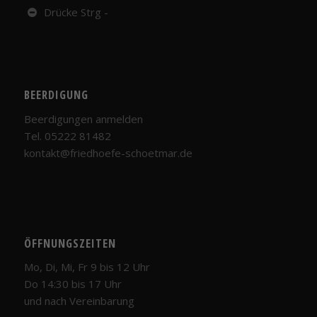
Drücke Strg -
BEERDIGUNG
Beerdigungen anmelden
Tel. 05222 81482
kontakt@friedhoefe-schoetmar.de
Notwendig
Diese
Cookies
sind nicht
optional.
Sie werden
ÖFFNUNGSZEITEN
benötigt,
damit die
Mo, Di, Mi, Fr 9 bis 12 Uhr
Website
Do 14:30 bis 17 Uhr
funktioniert.
und nach Vereinbarung