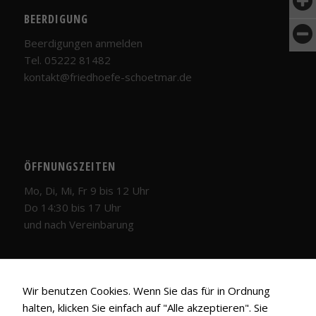
BEERDIGUNG
Beerdigungen anmelden
Tel. 05222 81482
kontakt@friedhoefe-schoetmar.de
ÖFFNUNGSZEITEN
Mo, Di, Mi, Fr 9 bis 12 Uhr
Do 14:30 bis 17 Uhr
und nach Vereinbarung
Wir benutzen Cookies. Wenn Sie das für in Ordnung
halten, klicken Sie einfach auf "Alle akzeptieren". Sie
LINKS