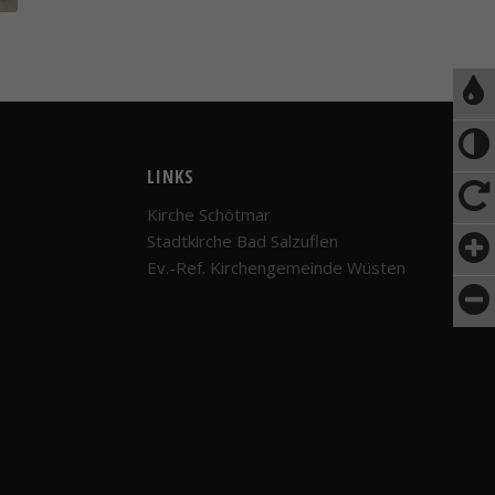
LINKS
Kirche Schötmar
Stadtkirche Bad Salzuflen
Ev.-Ref. Kirchengemeinde Wüsten