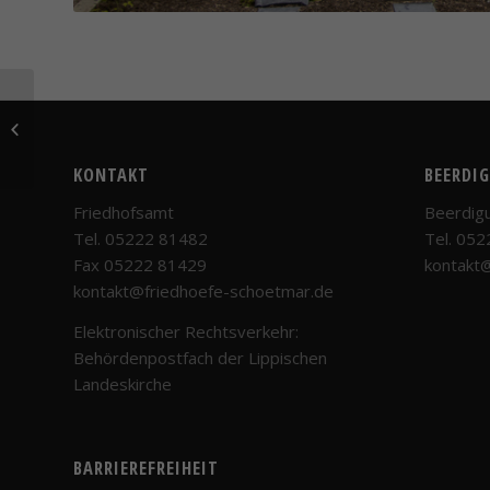
UGA 6
Skulpturengarten
KONTAKT
BEERDI
Friedhofsamt
Beerdig
Tel. 05222 81482
Tel. 05
Fax 05222 81429
kontakt
kontakt@friedhoefe-schoetmar.de
Elektronischer Rechtsverkehr:
Behördenpostfach der Lippischen
Landeskirche
BARRIEREFREIHEIT